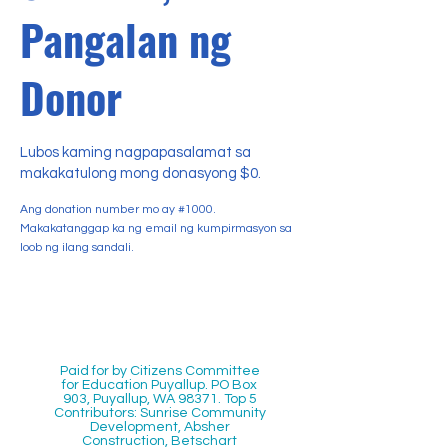
Pangalan ng
Donor
Lubos kaming nagpapasalamat sa
makakatulong mong donasyong $0.
Ang donation number mo ay #1000.
Makakatanggap ka ng email ng kumpirmasyon sa
loob ng ilang sandali.
Paid for by Citizens Committee
for Education Puyallup. PO Box
903, Puyallup, WA 98371. Top 5
Contributors: Sunrise Community
Development, Absher
Construction, Betschart